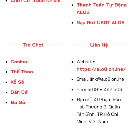
Chơi Có Trách Nhiệm
Thanh Toán Tự Động
ALO8
Nạp Rút USDT ALO8
Trò Chơi
Liên Hệ
Casino
Website:
https://alo8.online/
Thể Thao
Email:
link@alo8.online
Xổ Số
Phone: 0918 462 509
Bắn Cá
Địa chỉ: 41 Phạm Văn
Đá Gà
Hai, Phường 3, Quận
Tân Bình, TP. Hồ Chí
Minh, Việt Nam