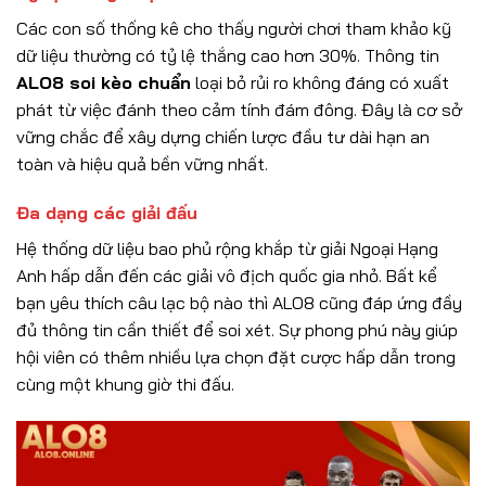
Các con số thống kê cho thấy người chơi tham khảo kỹ
dữ liệu thường có tỷ lệ thắng cao hơn 30%. Thông tin
ALO8 soi kèo chuẩn
loại bỏ rủi ro không đáng có xuất
phát từ việc đánh theo cảm tính đám đông. Đây là cơ sở
vững chắc để xây dựng chiến lược đầu tư dài hạn an
toàn và hiệu quả bền vững nhất.
Đa dạng các giải đấu
Hệ thống dữ liệu bao phủ rộng khắp từ giải Ngoại Hạng
Anh hấp dẫn đến các giải vô địch quốc gia nhỏ. Bất kể
bạn yêu thích câu lạc bộ nào thì ALO8 cũng đáp ứng đầy
đủ thông tin cần thiết để soi xét. Sự phong phú này giúp
hội viên có thêm nhiều lựa chọn đặt cược hấp dẫn trong
cùng một khung giờ thi đấu.