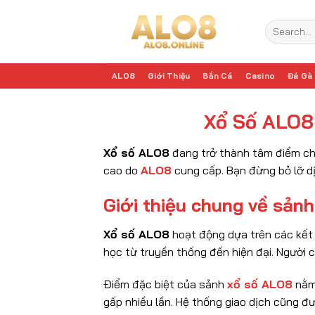
Skip
to
content
ALO8
Giới Thiệu
Bắn Cá
Casino
Đá Gà
Xổ Số ALO8
Xổ số ALO8
đang trở thành tâm điểm chú
cao do
ALO8
cung cấp. Bạn đừng bỏ lỡ dị
Giới thiệu chung về sản
Xổ số ALO8
hoạt động dựa trên các kết 
học từ truyền thống đến hiện đại. Người c
Điểm đặc biệt của sảnh
xổ số ALO8
nằm 
gấp nhiều lần. Hệ thống giao dịch cũng đ