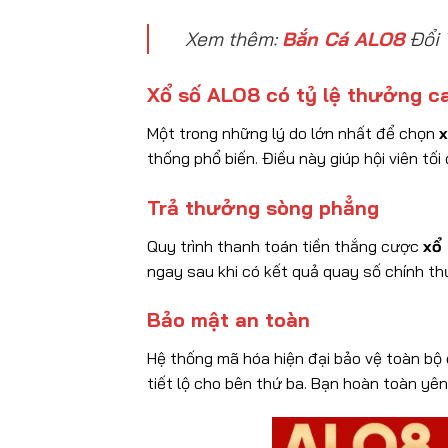
Xem thêm:
Bắn Cá ALO8
Đổi 
Xổ số ALO8 có tỷ lệ thưởng c
Một trong những lý do lớn nhất để chọn
thống phổ biến. Điều này giúp hội viên tối
Trả thưởng sòng phẳng
Quy trình thanh toán tiền thắng cược
xổ
ngay sau khi có kết quả quay số chính thứ
Bảo mật an toàn
Hệ thống mã hóa hiện đại bảo vệ toàn bộ d
tiết lộ cho bên thứ ba. Bạn hoàn toàn yê