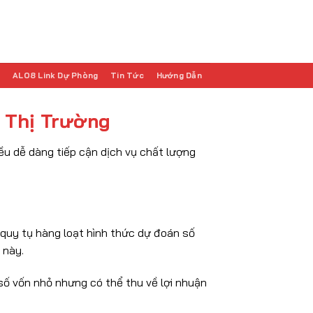
H
ALO8 Link Dự Phòng
Tin Tức
Hướng Dẫn
 Thị Trường
ều dễ dàng tiếp cận dịch vụ chất lượng
quy tụ hàng loạt hình thức dự đoán số
 này.
 số vốn nhỏ nhưng có thể thu về lợi nhuận