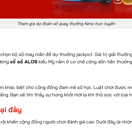
Tham gia dự đoán số quay thưởng Keno trực tuyến
tự chọn bộ số may mắn để dự thưởng jackpot. Giá trị giải thưởn
 dòng
xổ số ALO8
kiểu Mỹ nằm ở cơ chế cộng dồn tiền thưởng
iệm khác biệt cho cộng đồng đam mê số học. Luật chơi được 
ng. Bạn sẽ tìm thấy sự hứng khởi mới lạ khi thử sức với loại 
ại đây
rội khiến cộng đồng người chơi đánh giá cao. Dưới đây là nh