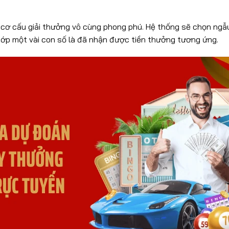
à cơ cấu giải thưởng vô cùng phong phú. Hệ thống sẽ chọn ngẫ
hớp một vài con số là đã nhận được tiền thưởng tương ứng.