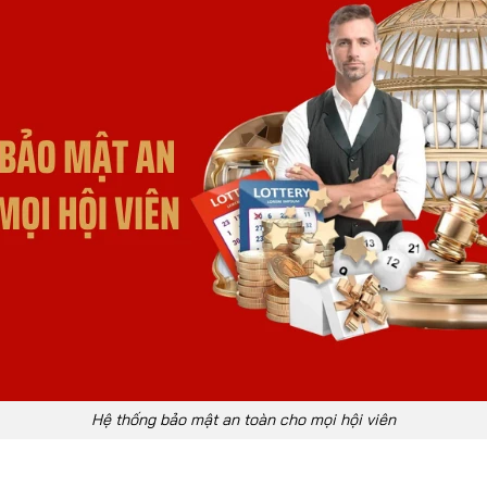
Hệ thống bảo mật an toàn cho mọi hội viên