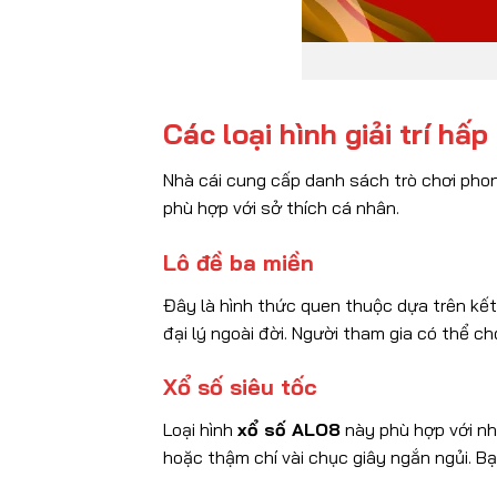
Các loại hình giải trí hấp
Nhà cái cung cấp danh sách trò chơi pho
phù hợp với sở thích cá nhân.
Lô đề ba miền
Đây là hình thức quen thuộc dựa trên kết 
đại lý ngoài đời. Người tham gia có thể c
Xổ số siêu tốc
Loại hình
xổ số ALO8
này phù hợp với nhữ
hoặc thậm chí vài chục giây ngắn ngủi. B