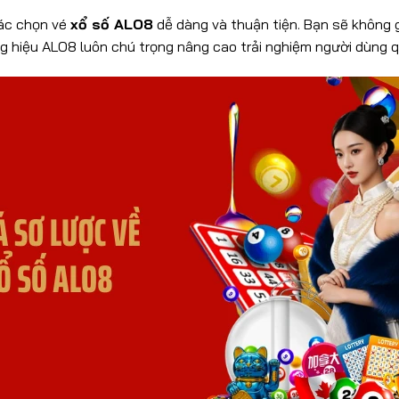
tác chọn vé
xổ số ALO8
dễ dàng và thuận tiện. Bạn sẽ không g
 hiệu ALO8 luôn chú trọng nâng cao trải nghiệm người dùng qu