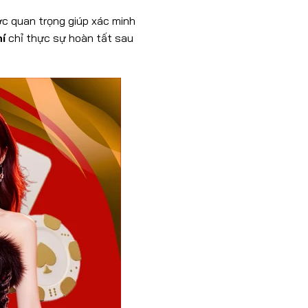
ớc quan trọng giúp xác minh
í
chỉ thực sự hoàn tất sau