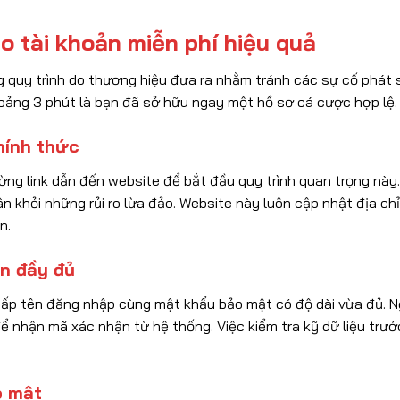
o tài khoản miễn phí hiệu quả
 quy trình do thương hiệu đưa ra nhằm tránh các sự cố phát 
oảng 3 phút là bạn đã sở hữu ngay một hồ sơ cá cược hợp lệ.
hính thức
g link dẫn đến website để bắt đầu quy trình quan trọng này. T
n khỏi những rủi ro lừa đảo. Website này luôn cập nhật địa chỉ
n.
ân đầy đủ
cấp tên đăng nhập cùng mật khẩu bảo mật có độ dài vừa đủ. Ng
 nhận mã xác nhận từ hệ thống. Việc kiểm tra kỹ dữ liệu trước
o mật