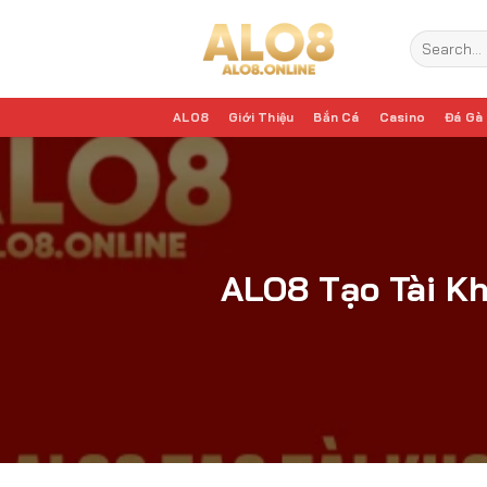
Skip
to
content
ALO8
Giới Thiệu
Bắn Cá
Casino
Đá Gà
ALO8 Tạo Tài Kh