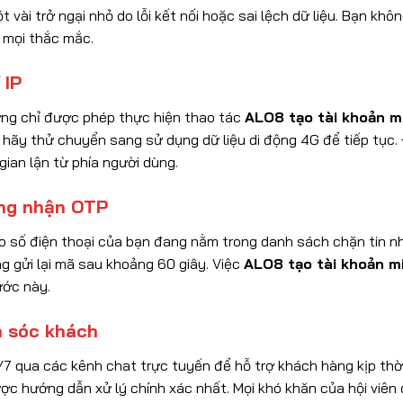
 vài trở ngại nhỏ do lỗi kết nối hoặc sai lệch dữ liệu. Bạn khôn
p mọi thắc mắc.
 IP
ng chỉ được phép thực hiện thao tác
ALO8 tạo tài khoản m
 hãy thử chuyển sang sử dụng dữ liệu di động 4G để tiếp tục.
ian lận từ phía người dùng.
ng nhận OTP
số điện thoại của bạn đang nằm trong danh sách chặn tin nhắ
g gửi lại mã sau khoảng 60 giây. Việc
ALO8 tạo tài khoản mi
ước này.
m sóc khách
/7 qua các kênh chat trực tuyến để hỗ trợ khách hàng kịp thời
c hướng dẫn xử lý chính xác nhất. Mọi khó khăn của hội viên