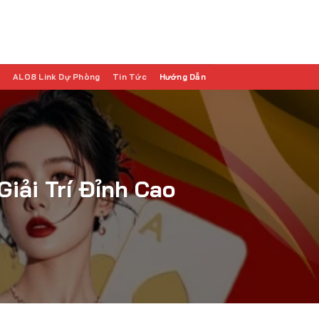
H
ALO8 Link Dự Phòng
Tin Tức
Hướng Dẫn
iải Trí Đỉnh Cao