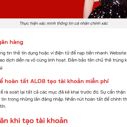
Thực hiện xác minh thông tin cá nhân chính xác
ngân hàng
ông tin thẻ tín dụng hoặc ví điện tử để nạp tiền nhanh. Websi
ao dịch diễn ra vô cùng linh hoạt. Đảm bảo tên chủ thẻ trùng 
y.
để hoàn tất ALO8 tạo tài khoản miễn phí
ể rà soát lại tất cả các mục đã kê khai trước đó. Sự cẩn thận 
 tin trong những lần đăng nhập. Nhấn nút hoàn tất để chính 
ín.
ăn khi tạo tài khoản