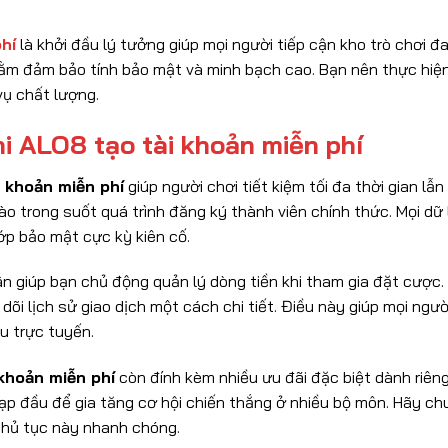
hí
là khởi đầu lý tưởng giúp mọi người tiếp cận kho trò chơi 
ằm đảm bảo tính bảo mật và minh bạch cao. Bạn nên thực hi
vụ chất lượng.
khi ALO8 tạo tài khoản miễn phí
 khoản miễn phí
giúp người chơi tiết kiệm tối đa thời gian lẫn
ào trong suốt quá trình đăng ký thành viên chính thức. Mọi dữ
p bảo mật cực kỳ kiên cố.
 giúp bạn chủ động quản lý dòng tiền khi tham gia đặt cược. N
dõi lịch sử giao dịch một cách chi tiết. Điều này giúp mọi ngư
u trực tuyến.
khoản miễn phí
còn đính kèm nhiều ưu đãi đặc biệt dành riêng
 đầu để gia tăng cơ hội chiến thắng ở nhiều bộ môn. Hãy chuẩ
 thủ tục này nhanh chóng.