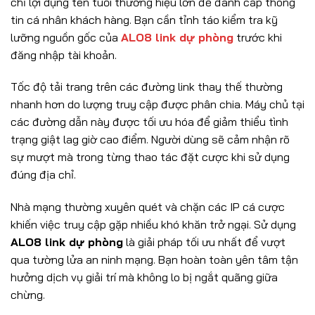
chỉ lợi dụng tên tuổi thương hiệu lớn để đánh cắp thông
tin cá nhân khách hàng. Bạn cần tỉnh táo kiểm tra kỹ
lưỡng nguồn gốc của
ALO8 link dự phòng
trước khi
đăng nhập tài khoản.
Tốc độ tải trang trên các đường link thay thế thường
nhanh hơn do lượng truy cập được phân chia. Máy chủ tại
các đường dẫn này được tối ưu hóa để giảm thiểu tình
trạng giật lag giờ cao điểm. Người dùng sẽ cảm nhận rõ
sự mượt mà trong từng thao tác đặt cược khi sử dụng
đúng địa chỉ.
Nhà mạng thường xuyên quét và chặn các IP cá cược
khiến việc truy cập gặp nhiều khó khăn trở ngại. Sử dụng
ALO8 link dự phòng
là giải pháp tối ưu nhất để vượt
qua tường lửa an ninh mạng. Bạn hoàn toàn yên tâm tận
hưởng dịch vụ giải trí mà không lo bị ngắt quãng giữa
chừng.