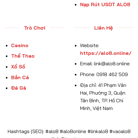
Nạp Rút USDT ALO8
Trò Chơi
Liên Hệ
Casino
Website:
https://alo8.online/
Thể Thao
Email:
link@alo8.online
Xổ Số
Phone: 0918 462 509
Bắn Cá
Địa chỉ: 41 Phạm Văn
Đá Gà
Hai, Phường 3, Quận
Tân Bình, TP. Hồ Chí
Minh, Việt Nam
Hashtags (SEO): #alo8 #alo8online #linkalo8 #vaoalo8