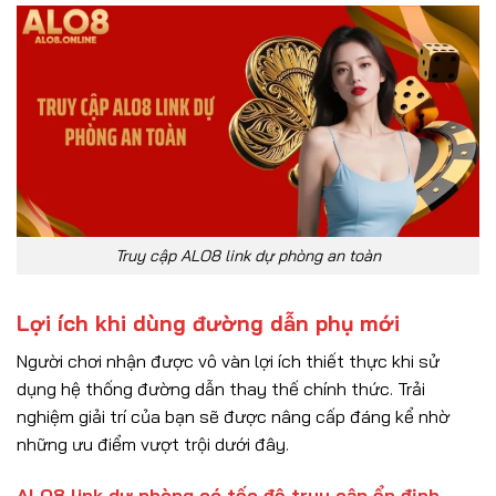
Truy cập ALO8 link dự phòng an toàn
Lợi ích khi dùng đường dẫn phụ mới
Người chơi nhận được vô vàn lợi ích thiết thực khi sử
dụng hệ thống đường dẫn thay thế chính thức. Trải
nghiệm giải trí của bạn sẽ được nâng cấp đáng kể nhờ
những ưu điểm vượt trội dưới đây.
ALO8 link dự phòng có tốc độ truy cập ổn định