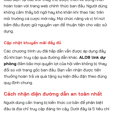
hoàn toàn với trang web chính thức ban đầu. Người dùng
không cảm thấy bỡ ngỡ hay khó khăn khi thao tác trên
môi trường cá cược mới này. Mọi chức năng và vị trí nút
bấm đều được giữ nguyên vẹn để thuận tiện cho việc sử
dụng.
Cập nhật khuyến mãi đầy đủ
Các chương trình ưu đãi hấp dẫn vẫn được áp dụng đầy
đủ khi bạn truy cập qua đường dẫn khác.
ALO8 link dự
phòng
đảm bảo mọi quyền lợi của hội viên không bị thay
đổi so với trang gốc ban đầu. Bạn vẫn nhận được tiền
thưởng hoàn trả và quà tặng sự kiện đều đặn theo đúng
quy định chung.
Cách nhận diện đường dẫn an toàn nhất
Người dùng cần trang bị kiến thức cơ bản để phân biệt
đâu là địa chỉ truy cập đáng tin cậy. Dưới đây là 5 tiêu chí