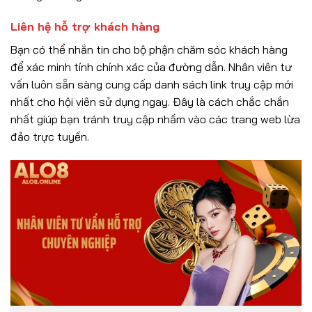
Liên hệ hỗ trợ khách hàng
Bạn có thể nhắn tin cho bộ phận chăm sóc khách hàng
để xác minh tính chính xác của đường dẫn. Nhân viên tư
vấn luôn sẵn sàng cung cấp danh sách link truy cập mới
nhất cho hội viên sử dụng ngay. Đây là cách chắc chắn
nhất giúp bạn tránh truy cập nhầm vào các trang web lừa
đảo trực tuyến.